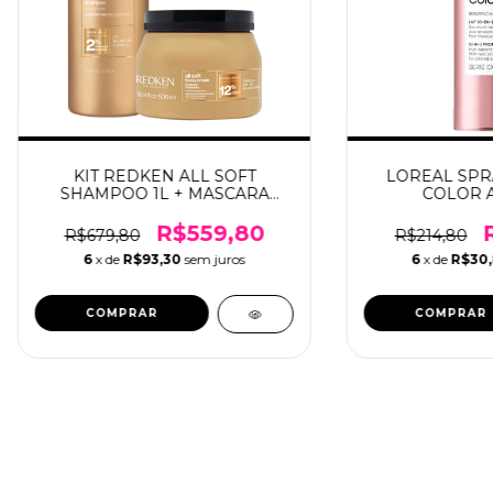
KIT REDKEN ALL SOFT
LOREAL SPR
SHAMPOO 1L + MASCARA
COLOR A.
500GR
1PERFECTE
R$559,80
R$679,80
R$214,80
6
x de
R$93,30
sem juros
6
x de
R$30