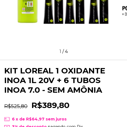
1
/
4
KIT LOREAL 1 OXIDANTE
INOA 1L 20V + 6 TUBOS
INOA 7.0 - SEM AMÔNIA
R$389,80
R$525,80
6
x de
R$64,97
sem juros
3% de desconto
pagando com Pix