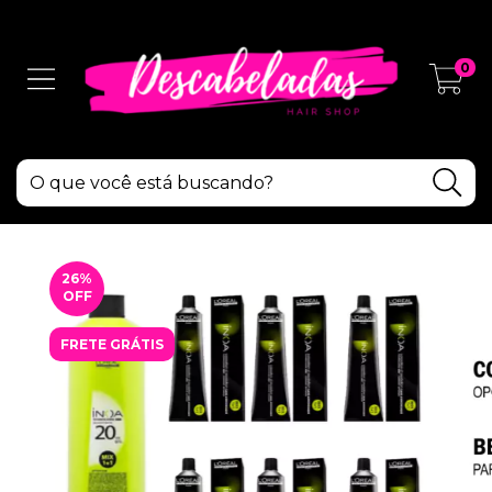
0
26
%
OFF
FRETE GRÁTIS