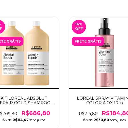
%
14
%
F
OFF
ETE GRÁTIS
FRETE GRÁTIS
KIT LOREAL ABSOLUT
LOREAL SPRAY VITAMI
EPAIR GOLD SHAMPOO
COLOR A.OX 10 in
500ML+CONDICIONADOR
1PERFECTEUR 190 ML
1500ML
R$686,80
R$184,8
$709,80
R$214,80
6
x de
R$114,47
sem juros
6
x de
R$30,80
sem juros