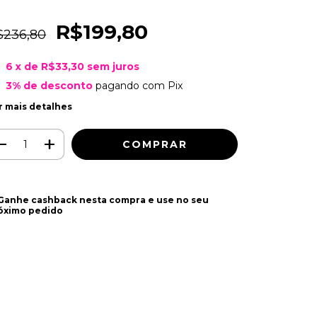
R$199,80
$236,80
6
x de
R$33,30
sem juros
3% de desconto
pagando com Pix
r mais detalhes
 Ganhe cashback nesta compra e use no seu
óximo pedido