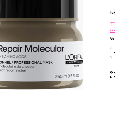
R
Ve
💸
pr