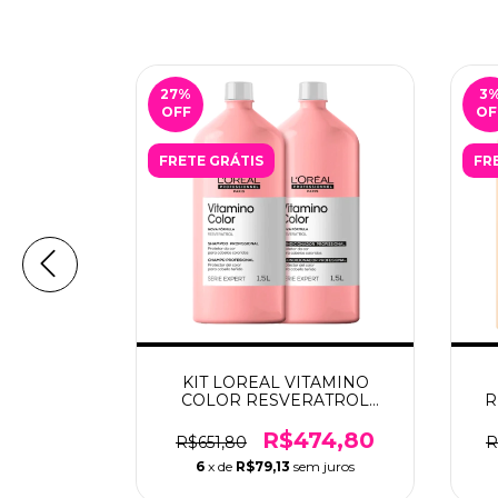
27
%
3
OFF
OF
FRETE GRÁTIS
FR
TAMINO
KIT LOREAL VITAMINO
ATROL
COLOR RESVERATROL
R
O
SHAMPOO
1
 250GR
1.5L+CONDICIONADOR 1.5L
34,80
R$474,80
R$651,80
R
 juros
6
x de
R$79,13
sem juros