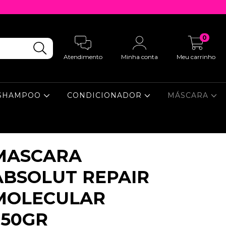
0
Atendimento
Minha conta
Meu carrinho
SHAMPOO
CONDICIONADOR
MÁSCARA
MASCARA
ABSOLUT REPAIR
MOLECULAR
250GR