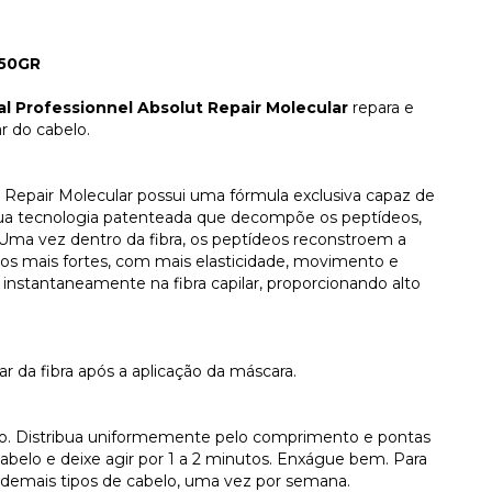
50GR
al Professionnel Absolut Repair Molecular
repara e
r do cabelo.
t Repair Molecular possui uma fórmula exclusiva capaz de
Sua tecnologia patenteada que decompõe os peptídeos,
r. Uma vez dentro da fibra, os peptídeos reconstroem a
ios mais fortes, com mais elasticidade, movimento e
instantaneamente na fibra capilar, proporcionando alto
r da fibra após a aplicação da máscara.
do. Distribua uniformemente pelo comprimento e pontas
abelo e deixe agir por 1 a 2 minutos. Enxágue bem. Para
 demais tipos de cabelo, uma vez por semana.