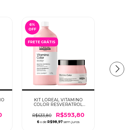
6
%
18
%
OFF
OFF
FRETE GRÁTIS
FRETE GR
NO
KIT LOREAL VITAMINO
KIT 
COLOR RESVERATROL
VITAMI
SHAMPOO 1.5L + MASCARA
ML 
500G
0
R$593,80
R$633,80
R$109
6
x de
R$98,97
sem juros
6
x de