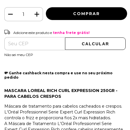
Adicione este produto e
tenha frete grátis!
Adicione este produto e
tenha frete grátis!
CALCULAR
ALTERAR CEP
Entregas para o CEP:
Não sei meu CEP
💸 Ganhe cashback nesta compra e use no seu próximo
pedido
MASCARA LOREAL RICH CURL EXPRESSION 250GR -
PARA CABELOS CRESPOS
Máscara de tratamento para cabelos cacheados e crespos.
L'Oréal Professionnel Serie Expert Curl Expression Rich
controla o frizz e proporciona fios 2x mais hidratados.
A
Máscara de Tratamento L'Oréal Professionnel Serie
Expert Curl Expression Rich
confere cabelos intensamente