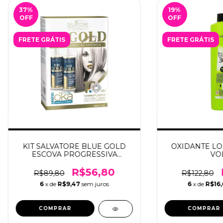
37
%
19
%
OFF
OFF
FRETE GRÁTIS
FRETE GRÁTIS
KIT SALVATORE BLUE GOLD
OXIDANTE LO
ESCOVA PROGRESSIVA
VOL
2x100ml
R$56,80
R$89,80
R$122,80
6
x de
R$9,47
sem juros
6
x de
R$16,