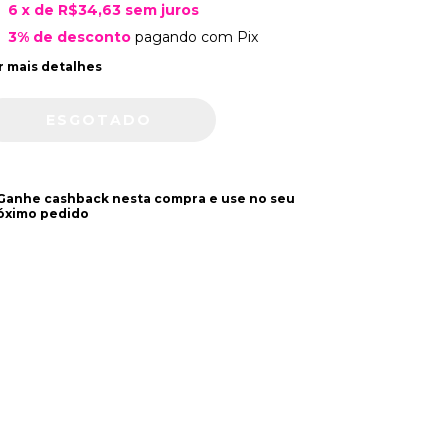
6
x de
R$34,63
sem juros
3% de desconto
pagando com Pix
r mais detalhes
 Ganhe cashback nesta compra e use no seu
óximo pedido