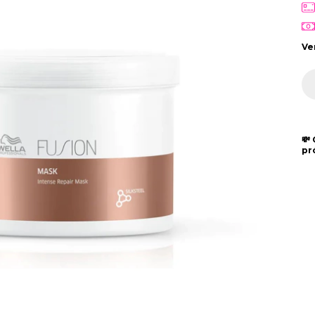
Ve
💸
pr