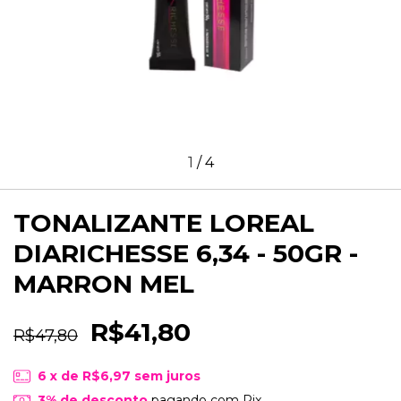
1
/
4
TONALIZANTE LOREAL
DIARICHESSE 6,34 - 50GR -
MARRON MEL
R$41,80
R$47,80
6
x de
R$6,97
sem juros
3% de desconto
pagando com Pix