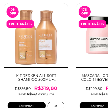
10
%
17
%
OFF
OFF
FRETE GRÁTIS
FRETE GRÁTIS
KIT REDKEN ALL SOFT
MASCARA LOR
SHAMPOO 300ML +
COLOR RESVE
CONDICIONADOR 300ML
R$319,80
R$356,80
R$299,80
6
x de
R$53,30
sem juros
6
x de
R$41,