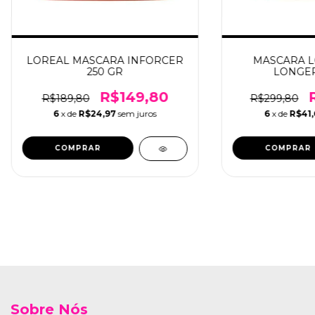
LOREAL MASCARA INFORCER
MASCARA L
250 GR
LONGER
R$149,80
R$189,80
R$299,80
6
x de
R$24,97
sem juros
6
x de
R$41,
Sobre Nós