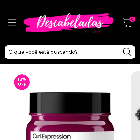
0
18
%
OFF