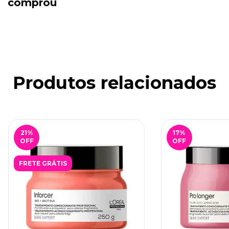
comprou
Produtos relacionados
21
%
17
%
OFF
OFF
FRETE GRÁTIS