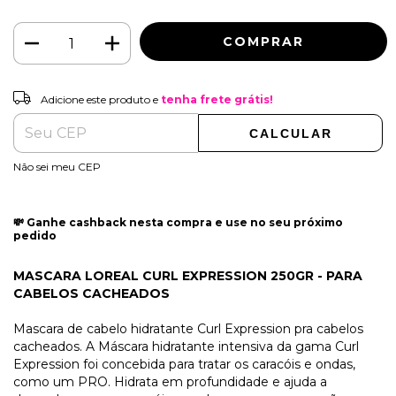
Adicione este produto e
tenha frete grátis!
Adicione este produto e
tenha frete grátis!
CALCULAR
ALTERAR CEP
Entregas para o CEP:
Não sei meu CEP
💸 Ganhe cashback nesta compra e use no seu próximo
pedido
MASCARA LOREAL CURL EXPRESSION 250GR - PARA
CABELOS CACHEADOS
Mascara de cabelo hidratante Curl Expression pra cabelos
cacheados. A Máscara hidratante intensiva da gama Curl
Expression foi concebida para tratar os caracóis e ondas,
como um PRO. Hidrata em profundidade e ajuda a