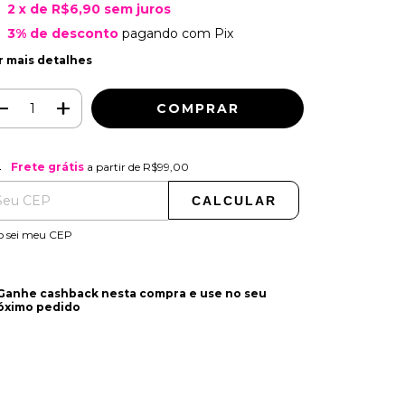
2
x de
R$6,90
sem juros
3% de desconto
pagando com Pix
r mais detalhes
ete grátis
R$99,00
Frete grátis
a partir de
R$99,00
CALCULAR
ALTERAR CEP
regas para o CEP:
o sei meu CEP
 Ganhe cashback nesta compra e use no seu
óximo pedido