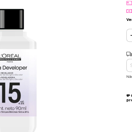
Ve
Fr
Ent
Nã
💸
pr