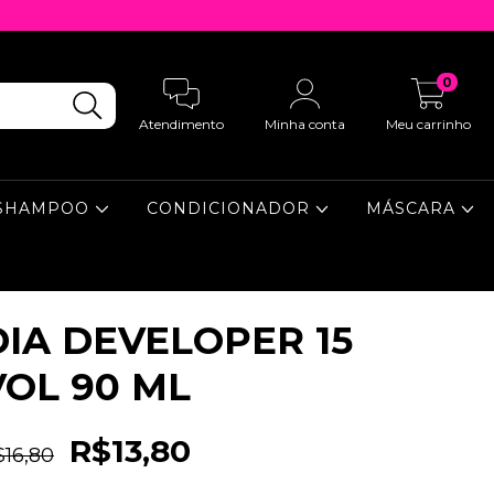
0
Atendimento
Minha conta
Meu carrinho
SHAMPOO
CONDICIONADOR
MÁSCARA
DIA DEVELOPER 15
VOL 90 ML
R$13,80
$16,80