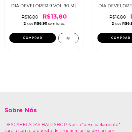
DIA DEVELOPER 9 VOL 90 ML
DIA DEVELOPER
R$13,80
R$16,80
R$16,80
2
x de
R$6,90
sem juros
2
x de
R$6,
Sobre Nós
DESCABELADAS HAIR SHOP Nosso "descabelamento"
surgiu com o propósito de mudar a forma de comprar