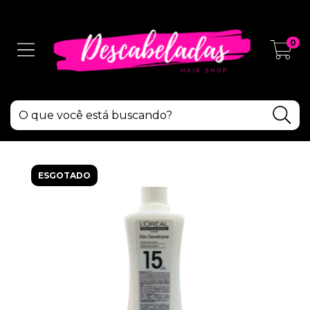
0
ESGOTADO