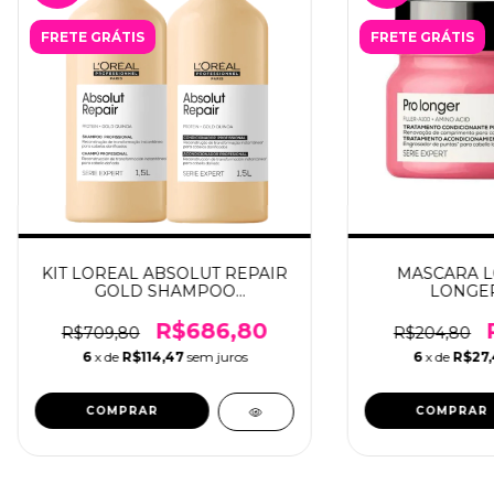
FRETE GRÁTIS
FRETE GRÁTIS
KIT LOREAL ABSOLUT REPAIR
MASCARA L
GOLD SHAMPOO
LONGER
1500ML+CONDICIONADOR
1500ML
R$686,80
R$709,80
R$204,80
6
x de
R$114,47
sem juros
6
x de
R$27