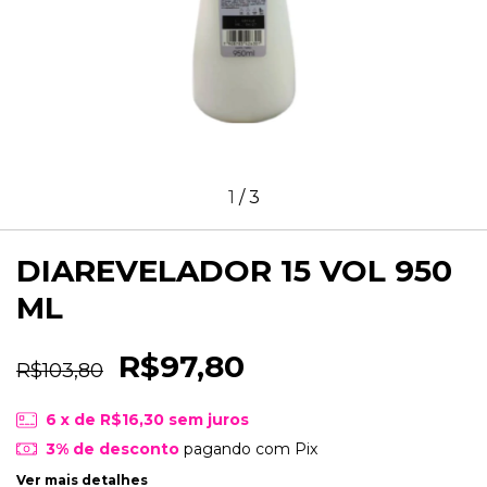
1
/
3
DIAREVELADOR 15 VOL 950
ML
R$97,80
R$103,80
6
x de
R$16,30
sem juros
3% de desconto
pagando com Pix
Ver mais detalhes