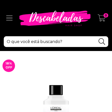
0
18
%
OFF