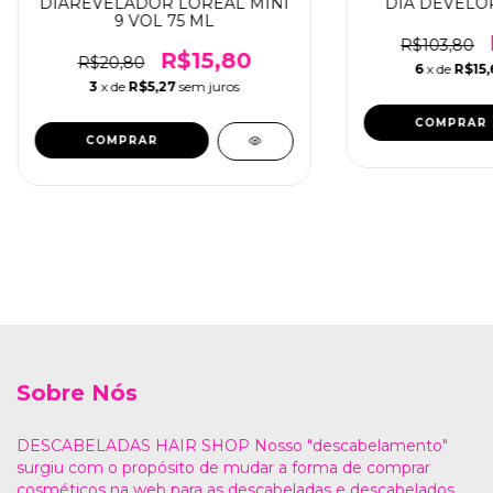
DIAREVELADOR LOREAL MINI
DIA DEVELOP
9 VOL 75 ML
R$103,80
R$15,80
R$20,80
6
x de
R$15,
3
x de
R$5,27
sem juros
Sobre Nós
DESCABELADAS HAIR SHOP Nosso "descabelamento"
surgiu com o propósito de mudar a forma de comprar
cosméticos na web para as descabeladas e descabelados