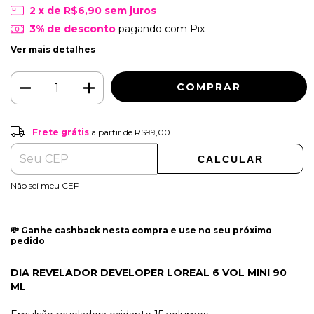
2
x de
R$6,90
sem juros
3% de desconto
pagando com Pix
Ver mais detalhes
Frete grátis
R$99,00
Frete grátis
a partir de
R$99,00
CALCULAR
ALTERAR CEP
Entregas para o CEP:
Não sei meu CEP
💸 Ganhe cashback nesta compra e use no seu próximo
pedido
DIA REVELADOR DEVELOPER LOREAL 6 VOL MINI 90
ML